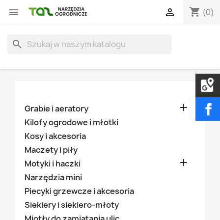
shopping_cart


(0)
search

Grabie i aeratory
Kilofy ogrodowe i młotki
Kosy i akcesoria
Maczety i piły

Motyki i haczki
Narzędzia mini
Piecyki grzewcze i akcesoria
Siekiery i siekiero-młoty
Miotły do zamiatania ulic