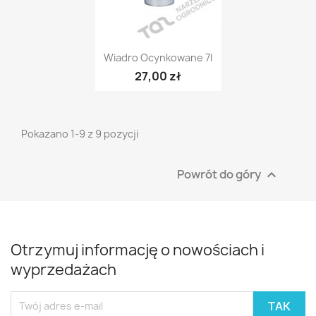
Szybki podgląd

Wiadro Ocynkowane 7l
27,00 zł
Pokazano 1-9 z 9 pozycji
Powrót do góry

Otrzymuj informację o nowościach i
wyprzedażach