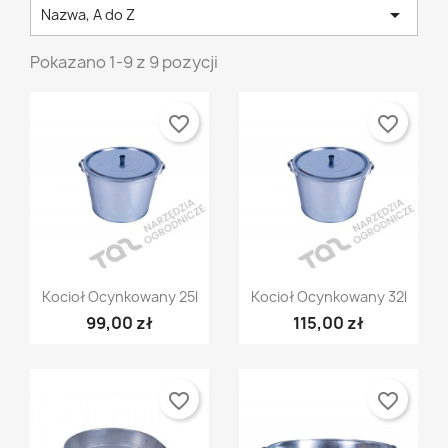

Nazwa, A do Z
Pokazano 1-9 z 9 pozycji
favorite_border
favorite_border
Szybki podgląd
Szybki podgląd


Kocioł Ocynkowany 25l
Kocioł Ocynkowany 32l
99,00 zł
115,00 zł
favorite_border
favorite_border