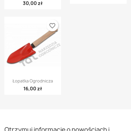
30,00 zł
favorite_border
Szybki podgląd

Łopatka Ogrodnicza
16,00 zł
Otrzymuj informację o nowościach i