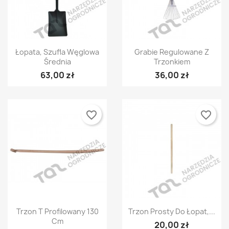
Szybki podgląd
Szybki podgląd


Łopata, Szufla Węglowa
Grabie Regulowane Z
Średnia
Trzonkiem
63,00 zł
36,00 zł
favorite_border
favorite_border
Szybki podgląd
Szybki podgląd


Trzon T Profilowany 130
Trzon Prosty Do Łopat,...
Cm
20,00 zł