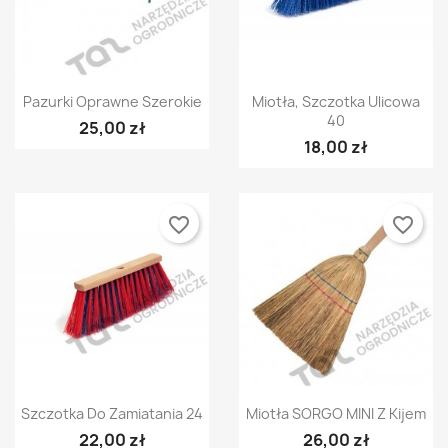
×
Szybki podgląd
Szybki podgląd


Pazurki Oprawne Szerokie
Miotła, Szczotka Ulicowa
×
Utwórz listę życzeń
Zaloguj się
40
25,00 zł
18,00 zł
×
Nazwa listy życzeń
Musisz być zalogowany by zapisać produkty na
Dodaj do listy życzeń
swojej liście życzeń.
favorite_border
favorite_border
Utwórz nową listę
add_circle_outline
Anuluj
Zaloguj się
Anuluj
Utwórz listę życzeń
Szybki podgląd
Szybki podgląd


Szczotka Do Zamiatania 24
Miotła SORGO MINI Z Kijem
22,00 zł
26,00 zł