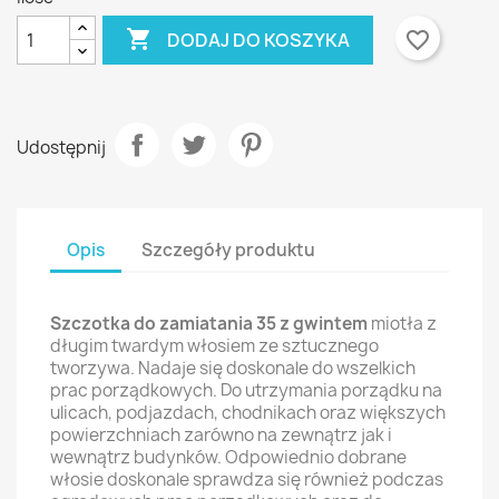

favorite_border
DODAJ DO KOSZYKA
Udostępnij
Opis
Szczegóły produktu
Szczotka do zamiatania 35 z gwintem
miotła z
długim twardym włosiem ze sztucznego
tworzywa. Nadaje się doskonale do wszelkich
prac porządkowych. Do utrzymania porządku na
ulicach, podjazdach, chodnikach oraz większych
powierzchniach zarówno na zewnątrz jak i
wewnątrz budynków. Odpowiednio dobrane
włosie doskonale sprawdza się również podczas