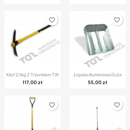
favorite_border
favorite_border
Szybki podgląd
Szybki podgląd


Kilof 2,5kg Z Trzonkiem TW
Łopata Aluminiowa Duża
117,00 zł
55,00 zł
favorite_border
favorite_border