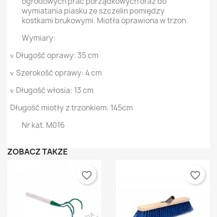
ogrodowych prac porządkowych oraz do
wymiatania piasku ze szczelin pomiędzy
kostkami brukowymi. Miotła oprawiona w trzon.
Wymiary:
Długość oprawy: 35 cm
v
Szerokość oprawy: 4 cm
v
Długość włosia: 13 cm
v
Długość miotły z trzonkiem: 145cm
Nr kat. M016
ZOBACZ TAKŻE
favorite_border
favorite_border