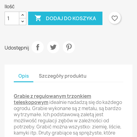
Ilość

favorite_border
DODAJ DO KOSZYKA
Udostępnij
Opis
Szczegóły produktu
Grabie z regulowanym trzonkiem
teleskopowym
idealnie nadadzą się do każdego
ogrodu. Grabie wykonane są z metalu, są bardzo
wytrzymałe. Ich podstawową zaletą jest
możliwość regulacji zębów w zależności od
potrzeby. Grabić można wszystko: ziemię, liście,
kamyki itp. Druty grabiące są sprężyste, które