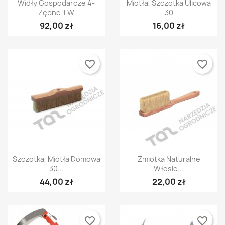


Widły Gospodarcze 4-
Miotła, Szczotka Ulicowa
Anuluj
Zaloguj się
Anuluj
Utwórz listę życzeń
Zębne TW
30
92,00 zł
16,00 zł
favorite_border
favorite_border
Szybki podgląd
Szybki podgląd


Szczotka, Miotła Domowa
Zmiotka Naturalne
30...
Włosie...
44,00 zł
22,00 zł
favorite_border
favorite_border