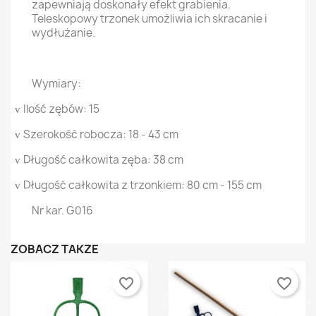
zapewniają doskonały efekt grabienia.
Teleskopowy trzonek umożliwia ich skracanie i
wydłużanie.
Wymiary:
Ilość zębów: 15
v
Szerokość robocza: 18 - 43 cm
v
Długość całkowita zęba: 38 cm
v
Długość całkowita z trzonkiem: 80 cm - 155 cm
v
Nr kar. G016
ZOBACZ TAKŻE
favorite_border
favorite_border