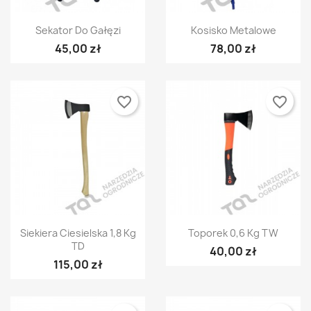
Szybki podgląd
Szybki podgląd


Sekator Do Gałęzi
Kosisko Metalowe
45,00 zł
78,00 zł
favorite_border
favorite_border
Szybki podgląd
Szybki podgląd


Siekiera Ciesielska 1,8 Kg
Toporek 0,6 Kg TW
TD
40,00 zł
115,00 zł