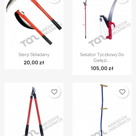
Szybki podgląd
Szybki podgląd


Sierp Składany
Sekator Tyczkowy Do
Gałęzi...
20,00 zł
105,00 zł
favorite_border
favorite_border