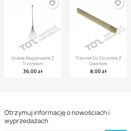
favorite_border
favorite_border
Szybki podgląd
Szybki podgląd


Grabie Regulowane Z
Trzonek Do Szczotek Z
Trzonkiem
Gwintem
36,00 zł
8,00 zł
Otrzymuj informację o nowościach i
wyprzedażach